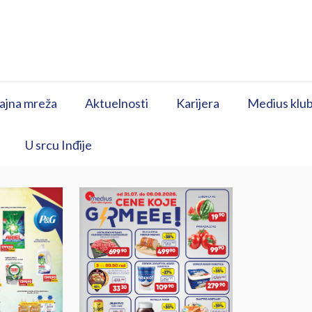
ajna mreža
Aktuelnosti
Karijera
Medius klub
U srcu Inđije